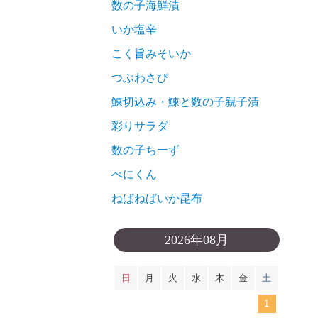
数の子海鮮漬
いか塩辛
こく旨みそいか
つぶわさび
鰊切込み・鰊と数の子親子漬
彩りサラダ
数の子ちーず
べにくん
ねばねばいか昆布
2026年08月
日
月
火
水
木
金
土
1