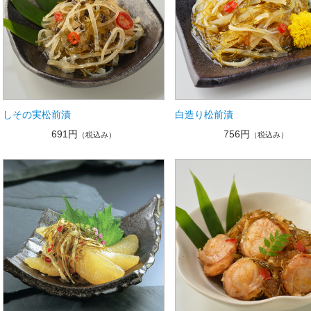
しその実松前漬
白造り松前漬
691円
756円
（税込み）
（税込み）