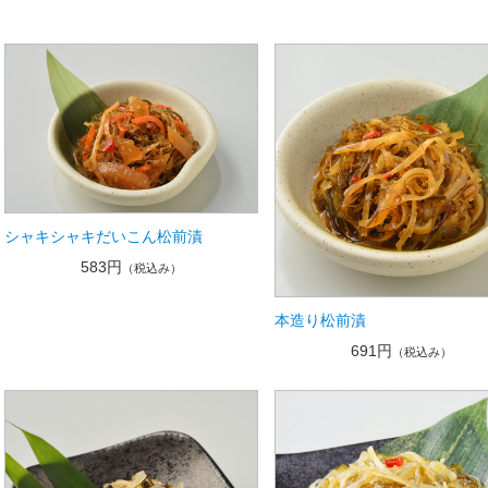
シャキシャキだいこん松前漬
583円
（税込み）
本造り松前漬
691円
（税込み）