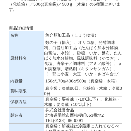
（化粧箱）／500g(真空袋)／500ｇ（木箱）の6種類ございま
す。
商品詳細情報
名称
魚介類加工品（しょうゆ漬）
数の子（輸入）、オリゴ糖、発酵調味
料、白醤油加工品（たんぱく加水分解物、
白醤油、水飴）、砂糖、いか、昆布、たん
原材料名
ぱく加水分解物、風味調味料（かつお）、
食塩、唐辛子／調味料（アミノ酸等）、ｐ
Ｈ調整剤、増粘剤（キタンサンガム）、
（一部に小麦・大豆・いか・さばを含む）
内容量
150g/170g/400g/500g（真空袋・木箱）
真空袋：冷凍90日、化粧箱・木箱：冷蔵3
賞味期限
0日
真空袋：要冷凍（-18℃以下）、化粧箱・
保存方法
木箱：要冷蔵（10℃以下）
株式会社誉食品
製造者
北海道函館市西桔梗町853番地2
TEL(0138）86-9291
真空袋：解凍後は冷蔵庫に入れてなるべ