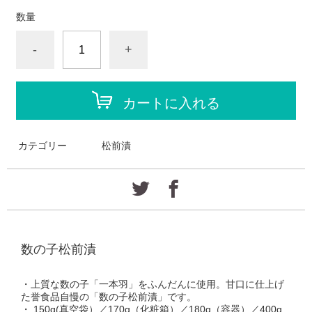
数量
-
+
カートに入れる
カテゴリー
松前漬
数の子松前漬
・上質な数の子「一本羽」をふんだんに使用。甘口に仕上げ
た誉食品自慢の「数の子松前漬」です。
・ 150g(真空袋）／170g（化粧箱）／180g（容器）／400g