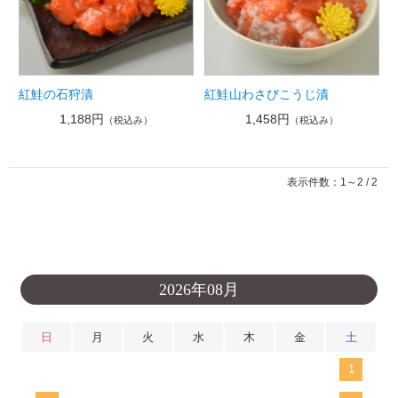
紅鮭の石狩漬
紅鮭山わさびこうじ漬
1,188円
1,458円
（税込み）
（税込み）
表示件数：1～2 / 2
2026年08月
日
月
火
水
木
金
土
1