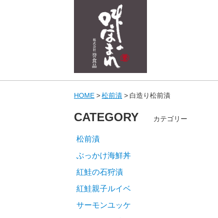
HOME
松前漬
白造り松前漬
CATEGORY
カテゴリー
松前漬
ぶっかけ海鮮丼
紅鮭の石狩漬
紅鮭親子ルイベ
サーモンユッケ