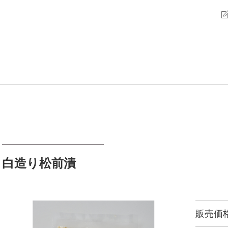
白造り松前漬
販売価