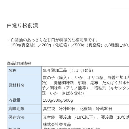
白造り松前漬
・白醤油のあっさりな甘口が特徴的な松前漬です。
・150g(真空袋）／260g（化粧箱）／500g（真空袋）の3種類ご
商品詳細情報
名称
魚介類加工品（しょうゆ漬）
数の子（輸入）、いか、オリゴ糖、白醤油加工
飴）、発酵調味料、砂糖、昆布、たんぱく加水
原材料名
子／調味料（アミノ酸等）、増粘剤（キサンタ
豆・いか・さばを含む）
内容量
150g/380g/500g
賞味期限
真空袋：冷凍90日、化粧箱：冷蔵30日
保存方法
真空袋：要冷凍（-18℃以下）、要冷蔵（10℃
株式会社誉食品