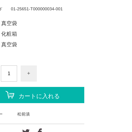
ド
01-25651-T000000034-001
ｇ真空袋
ｇ化粧箱
ｇ真空袋
+
カートに入れる
ー
松前漬