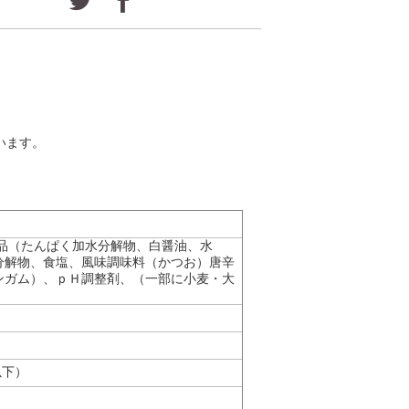
ざいます。
品（たんぱく加水分解物、白醤油、水
分解物、食塩、風味調味料（かつお）唐辛
ンガム）、ｐＨ調整剤、（一部に小麦・大
以下）