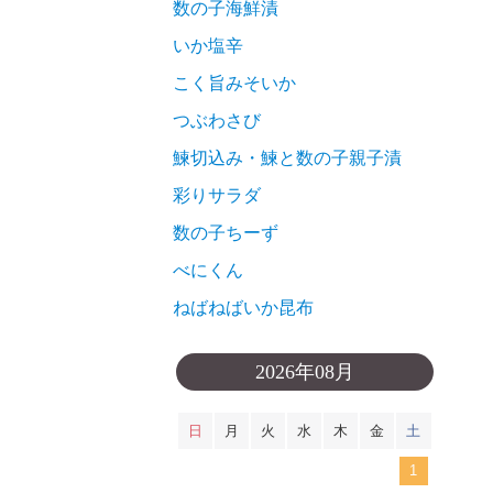
数の子海鮮漬
いか塩辛
こく旨みそいか
つぶわさび
鰊切込み・鰊と数の子親子漬
彩りサラダ
数の子ちーず
べにくん
ねばねばいか昆布
2026年08月
日
月
火
水
木
金
土
1