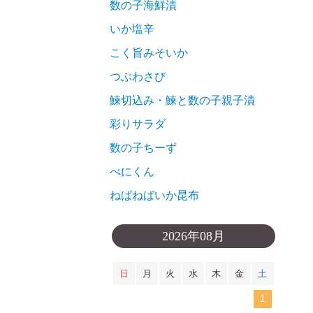
数の子海鮮漬
いか塩辛
こく旨みそいか
つぶわさび
鰊切込み・鰊と数の子親子漬
彩りサラダ
数の子ちーず
べにくん
ねばねばいか昆布
2026年08月
日
月
火
水
木
金
土
1