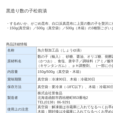
黒造り数の子松前漬
・するめいか、がごめ昆布、白口浜真昆布に上質の数の子を贅沢に
・150g(真空袋）／500g（真空袋）／500g（木箱）の3種類ござい
商品詳細情報
名称
魚介類加工品（しょうゆ漬）
数の子（輸入）、砂糖、醤油、オリゴ糖、発酵
原材料名
（かつお）、食塩、唐辛子／調味料（アミノ酸
（キサンタンガム）、ｐＨ調整剤、 （一部に小
内容量
150g/500g（真空袋・木箱）
賞味期限
真空袋：冷凍90日、木箱：冷蔵30日
保存方法
真空袋：要冷凍（-18℃以下）、木箱：冷蔵30
株式会社誉食品
製造者
北海道函館市西桔梗町853番地2
TEL(0138）86-9291
真空袋：解凍後は冷蔵庫に入れてなるべくお早
使用上の注意
木箱：開封後は冷蔵庫に入れてなるべくお早め