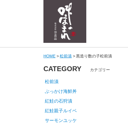
HOME
松前漬
黒造り数の子松前漬
CATEGORY
カテゴリー
松前漬
ぶっかけ海鮮丼
紅鮭の石狩漬
紅鮭親子ルイベ
サーモンユッケ