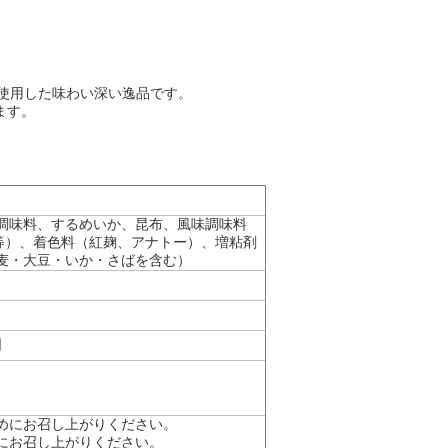
使用した味わい深い逸品です。
ます。
調味料、するめいか、昆布、風味調味料
等）、着色料（紅麹、アナトー）、増粘剤
麦・大豆・いか・さばを含む）
日
めにお召し上がりください。
にお召し上がりください。