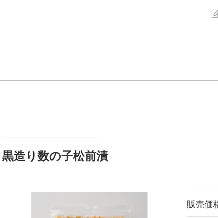
黒造り数の子松前漬
販売価