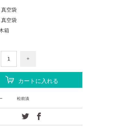
ｇ真空袋
ｇ真空袋
g木箱
+
カートに入れる
ー
松前漬